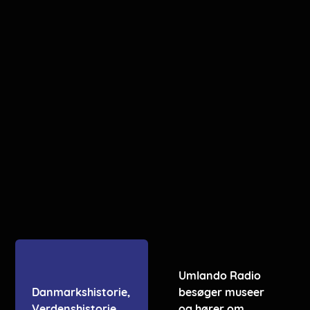
Umlando Radio
Danmarkshistorie,
besøger museer
Verdenshistorie
og hører om