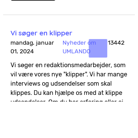
Vi søger en klipper
mandag, januar
Nyheder om
13442
01, 2024
UMLANDO
Vi søger en redaktionsmedarbejder, som
vil være vores nye "klipper". Vi har mange
interviews og udsendelser som skal
klippes. Du kan hjælpe os med at klippe
udsendelser. Om du har erfaring eller ej
gør ikke så meget. Vi skal nok lære dig
op. Det er ikke svært, men kan være
tidskrævende. UMLANDO betaler et lille