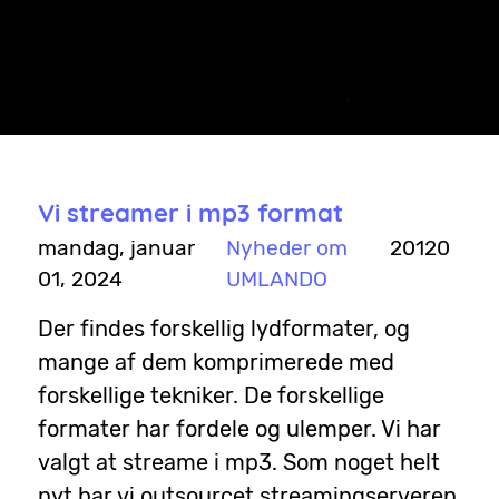
Vi søger en klipper på freelance-basis. Hver uge er der et
program, som skal klippes.
Vi streamer i mp3 format
mandag, januar
Nyheder om
20120
01, 2024
UMLANDO
Der findes forskellig lydformater, og
mange af dem komprimerede med
forskellige tekniker. De forskellige
formater har fordele og ulemper. Vi har
valgt at streame i mp3. Som noget helt
nyt har vi outsourcet streamingserveren