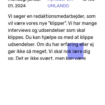
01, 2024
UMLANDO
Vi søger en redaktionsmedarbejder, som
vil være vores nye "klipper". Vi har mange
interviews og udsendelser som skal
klippes. Du kan hjælpe os med at klippe
udsendelser. Om du har erfaring eller ej
gør ikke så meget. Vi skal nok lære dig
op. Det er ikke svært, men kan være
tidskrævende. UMLANDO betaler et lille
honorar for hver udsendelse - men det
er ikke ret højt. Du får et godt
kammeratskab og du får mulighed for at
påvirke UMLANDOs programmer.
Samtidig får du mulighed for at lytte til