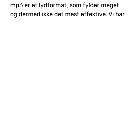
mp3 er et lydformat, som fylder meget
og dermed ikke det mest effektive. Vi har
alligevel valgt at streame i mp3, da det
kan lyttes af alle modtagere - uanset om
man lytter på computer, mobiltelefon
eller tablet.
Read More...
Byvandring i Roskilde xx. februar
mandag, januar
Nyheder om
11740
01, 2024
UMLANDO
Søndag den xx. februar er der
byvandring i Roskilde. I samarbejde med