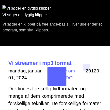
Vi søger en dygtig klipper
Vi søger en klipper på freelance-basis. Hver uge er der et
program, som skal klippes.
Vi streamer i mp3 format
mandag, januar
Nyheder om
20120
01, 2024
UMLANDO
Der findes forskellig lydformater, og
mange af dem komprimerede med
forskellige tekniker. De forskellige formater