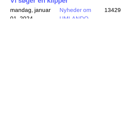
Vi søger en klipper
mandag, januar
Nyheder om
13429
01, 2024
UMLANDO
Vi søger en redaktionsmedarbejder, som
vil være vores nye "klipper". Vi har mange
interviews og udsendelser som skal
klippes. Du kan hjælpe os med at klippe
udsendelser. Om du har erfaring eller ej
gør ikke så meget. Vi skal nok lære dig op.
Det er ikke svært, men kan være
tidskrævende. UMLANDO betaler et lille
honorar for hver udsendelse - men det er
ikke ret højt. Du får et godt kammeratskab
og du får mulighed for at påvirke
UMLANDOs programmer. Samtidig får du