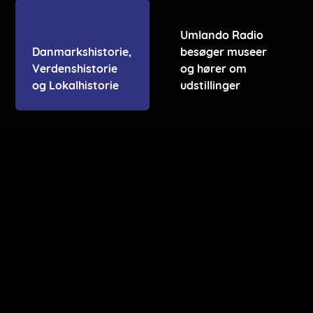
Umlando Radio
Danmarkshistorie,
besøger museer
Verdenshistorie
og hører om
og Lokalhistorie
udstillinger
Umlando streamer i mp3
Som noget nyt har vi outsorucet vores streaming-server