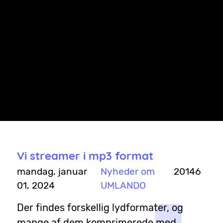
Gå med en badge med UMLANDO Radios logo. Få den
tilsendt gratis, hvis du lytter til UMLANDO.
Vi søger en dygtig klipper
Vi søger en klipper på freelance-basis. Hver uge er der et
program, som skal klippes.
Vi streamer i mp3 format
mandag, januar
Nyheder om
20146
01, 2024
UMLANDO
Der findes forskellig lydformater, og
mange af dem komprimerede med