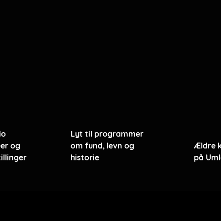
io
Lyt til programmer
er og
om fund, levn og
Ældre 
illinger
historie
på Uml