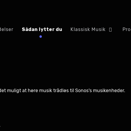
elser
Sådan lytter du
Klassisk Musik
Pro
det muligt at høre musik trådløs til Sonos's musikenheder.