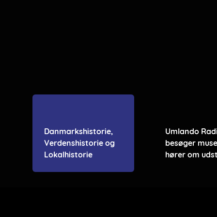
Danmarkshistorie,
Umlando Rad
Verdenshistorie og
besøger muse
Lokalhistorie
hører om udst