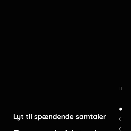
Lyt til spændende samtaler
Umlando Radio
Lyt til
Kærligheden