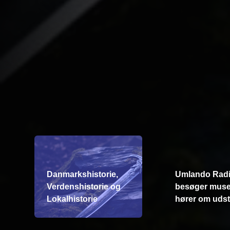
Danmarkshistorie,
Umlando Rad
Verdenshistorie og
besøger muse
Lokalhistorie
hører om udsti