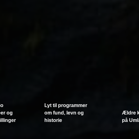
io
Lyt til programmer
er og
om fund, levn og
Ældre 
llinger
historie
på Uml