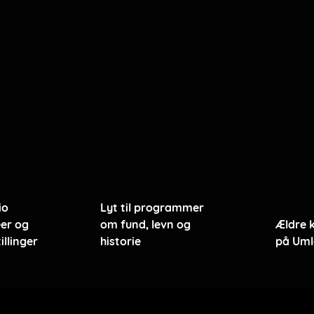
io
Lyt til programmer
er og
om fund, levn og
Ældre 
illinger
historie
på Uml