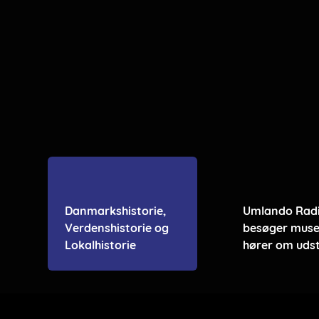
Danmarkshistorie,
Umlando Rad
Verdenshistorie og
besøger muse
Lokalhistorie
hører om udst