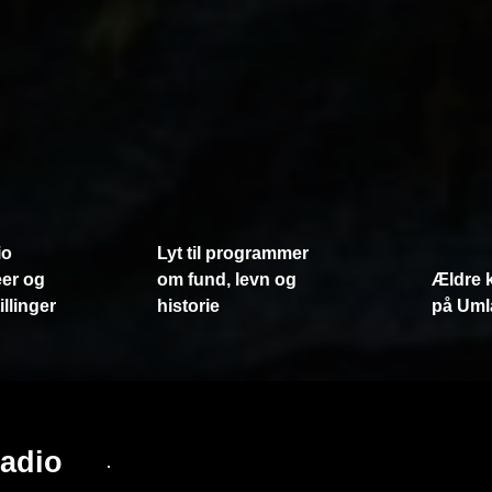
io
Lyt til programmer
er og
om fund, levn og
Ældre 
llinger
historie
på Uml
adio
.