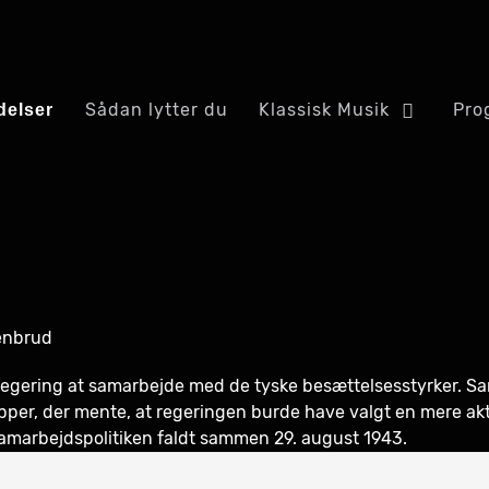
Sådan lytter du
Klassisk Musik
Pro
elser
enbrud
egering at samarbejde med de tyske besættelsesstyrker. Sa
upper, der mente, at regeringen burde have valgt en mere 
 Samarbejdspolitiken faldt sammen 29. august 1943.