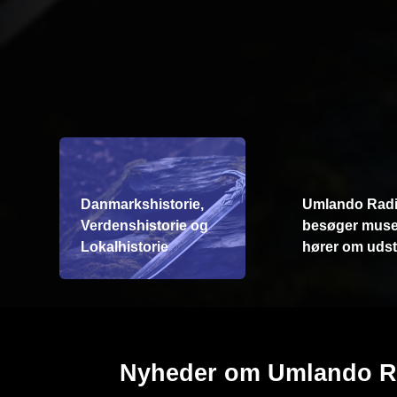
Danmarkshistorie,
Umlando Rad
Verdenshistorie og
besøger muse
Lokalhistorie
hører om udsti
Nyheder om Umlando R