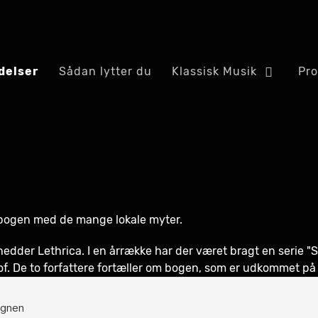
delser
Sådan lytter du
Klassisk Musik
Pr
m bogen med de mange lokale myter.
hedder Lethrica. I en årrække har der været bragt en serie "Sa
of. De to forfattere fortæller om bogen, som er udkommet på