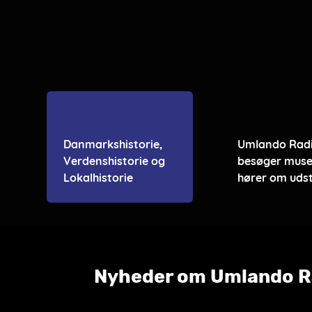
Danmarkshistorie,
Umlando Rad
Verdenshistorie og
besøger muse
Lokalhistorie
hører om udst
Nyheder om Umlando R