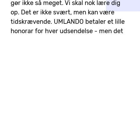
gør ikke så meget. Vi skal nok lære dig
op. Det er ikke svært, men kan være
tidskrævende. UMLANDO betaler et lille
honorar for hver udsendelse - men det
er ikke ret højt. Du får et godt
kammeratskab og du får mulighed for at
påvirke UMLANDOs programmer.
Samtidig får du mulighed for at lytte til
spændende interviews og samtaler.
Kontakt Junker på mobil 2398 2233 eller
junker@umlando.dk
Read More...